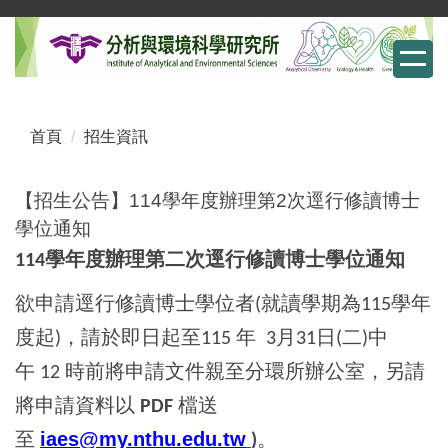
跳
到
主
要
內
首頁
招生資訊
容
區
【招生公告】114學年度辦理第2次逕行修讀博士
學位通知
學年度辦理第二次逕行修讀博士學位通知
114
欲申請逕行修讀博士學位者
就讀學期為
學年
(
115
度起
，請於即日起至
年
月
日
二
中
)
115
3
31
(
)
午
時前將申請文件親至分環所辦公室，另請
12
將申請資料以
檔送
PDF
至
iaes@my.nthu.edu.tw
。
)