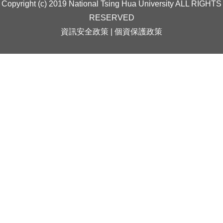
Copyright (c) 2019 National Tsing Hua University ALL RIGHTS
RESERVED
資訊安全政策
|
個資保護政策