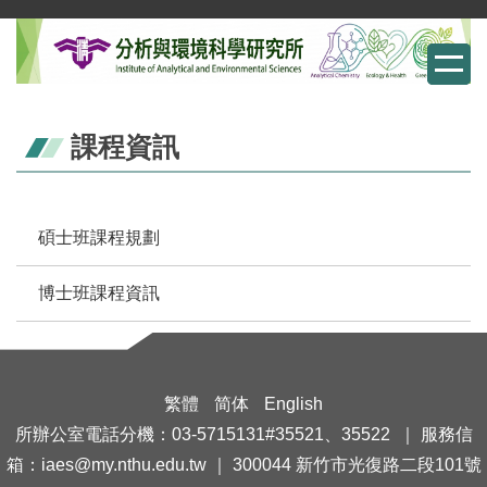
跳
到
主
要
內
課程資訊
容
區
碩士班課程規劃
博士班課程資訊
繁體
简体
English
所辦公室電話分機：03-5715131#35521、35522 ｜ 服務信
箱：iaes@my.nthu.edu.tw ｜ 300044 新竹市光復路二段101號