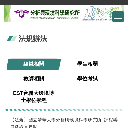
跳
到
主
要
內
法規辦法
容
區
組織相關
學生相關
教師相關
學位考試
EST台聯大環境博
士學位學程
【法規】國立清華大學分析與環境科學研究所_課程委
員會設置要點