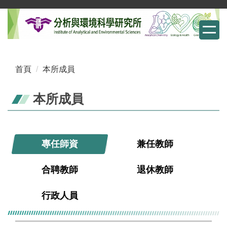
跳
到
主
要
內
首頁
本所成員
容
區
本所成員
專任師資
兼任教師
合聘教師
退休教師
行政人員